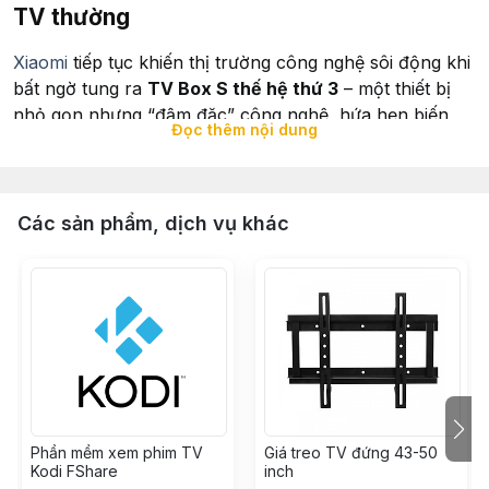
TV thường
Xiaomi
tiếp tục khiến thị trường công nghệ sôi động khi
bất ngờ tung ra
TV Box S thế hệ thứ 3
– một thiết bị
nhỏ gọn nhưng “đậm đặc” công nghệ, hứa hẹn biến
Đọc thêm nội dung
mọi chiếc TV cơ bản thành trung tâm giải trí hiện đại
với giao diện
Google TV
hoàn toàn mới.
Các sản phẩm, dịch vụ khác
Phần mềm xem phim TV
Giá treo TV đứng 43-50
Kodi FShare
inch