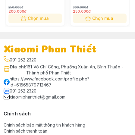
250.000đ
300.000đ
200.000đ
250.000đ
Chọn mua
Chọn mua
Xiaomi Phan Thiết
091 252 2320
Địa chỉ
:
161 Võ Chí Công, Phường Xuân An, Bình Thuận -
Thành phố Phan Thiết
https://www.facebook.com/profile.php?
id=61565879712467
091 252 2320
xiaomiphanthiet@gmail.com
Cấu hình nâng cấp mạnh mẽ – nhỏ mà có võ
Chính sách
Phiên bản mới mang trong mình
bộ vi xử lý ARM 4
Chính sách bảo mật thông tin khách hàng
nhân (6nm)
, tốc độ lên đến
2.5GHz
, đi kèm
GPU ARM
Chính sách thanh toán