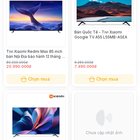
Bản Quốc Tế - Tivi Xiaomi
Google TV A55 L55MB-ASEA
Tivi Xiaomi Redmi Max 85 inch
bản Nội Địa bảo hành 12 tháng -
Liên hệ đặt hàng
80.000.000đ
9.390.000đ
20.990.000đ
7.490.000đ
Chọn mua
Chọn mua