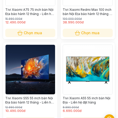
Tivi Xiaomi A75 75 inch bản Nội
Tivi Xiaomi Redmi Max 100 inch
Địa bảo hành 12 tháng - Liên hệ
bản Nội Địa bảo hành 12 tháng -
đặt hàng
Liên hệ đặt hàng
15.990.000đ
100.000.000đ
12.490.000đ
38.990.000đ
Chọn mua
Chọn mua
Tivi Xiaomi S55 55 inch bản Nội
Tivi Xiaomi A55 55 inch bản Nội
Địa bảo hành 12 tháng - Liên hệ
Địa - Liên hệ đặt hàng
đặt hàng
12.990.000đ
8.990.000đ
10.490.000đ
6.690.000đ