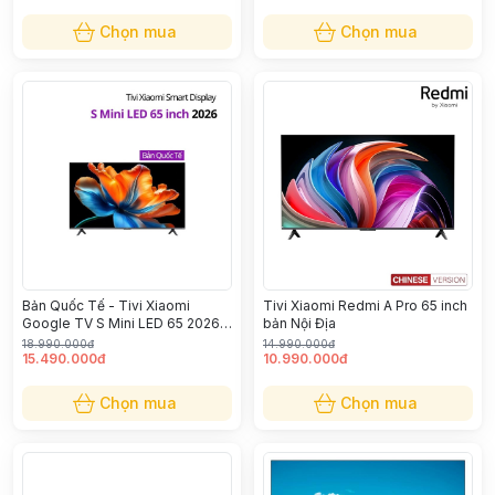
Chọn mua
Chọn mua
Bản Quốc Tế - Tivi Xiaomi
Tivi Xiaomi Redmi A Pro 65 inch
Google TV S Mini LED 65 2026
bản Nội Địa
L65MC-SSEA
18.990.000đ
14.990.000đ
15.490.000đ
10.990.000đ
Chọn mua
Chọn mua