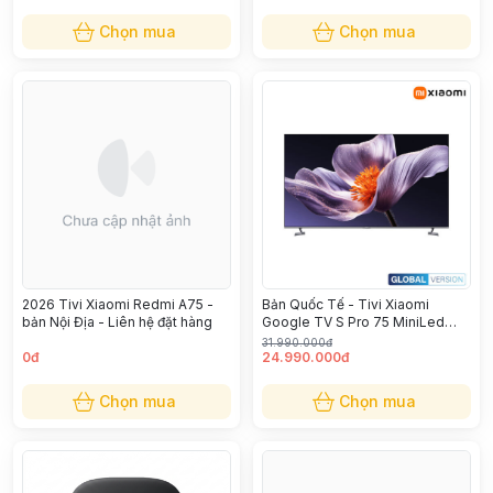
Chọn mua
Chọn mua
2026 Tivi Xiaomi Redmi A75 -
Bản Quốc Tế - Tivi Xiaomi
bản Nội Địa - Liên hệ đặt hàng
Google TV S Pro 75 MiniLed
L75MB-SSEA
31.990.000đ
0đ
24.990.000đ
Chọn mua
Chọn mua