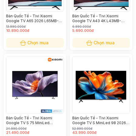
Bản Quốc Tế - Tivi Xiaomi
Bản Quốc Tế - Tivi Xiaomi
Google TV A65 2026 L65MB-
Google TV A43 4K L43MB-
ASEA
AUSEA 2026
13.990.000đ
6.990.000đ
10.890.000đ
5.690.000đ
Chọn mua
Chọn mua
Bản Quốc Tế - Tivi Xiaomi
Bản Quốc Tế - Tivi Xiaomi
Google TV S 75 MiniLed
Google TV S MiniLed 98 2026
L75MC-SSEA
L98MC-STWN
24.990.000đ
52.990.000đ
21.490.000đ
43.990.000đ