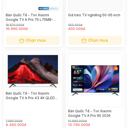
Bản Quốc Tế - Tivi Xiaomi
Giá treo TV nghiêng 50-65 inch
Google TV A Pro 75 L75MB-
APSEA
18.670.000đ
450.000đ
16.990.000đ
400.000đ
Chọn mua
Chọn mua
Bản Quốc Tế - Tivi Xiaomi
Google TV A Pro 43 4K QLED
L43MB-APSEA 2026
Bản Quốc Tế - Tivi Xiaomi
Google TV A Pro 65 2026
7.390.000đ
14.990.000đ
6.490.000đ
13.790.000đ