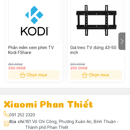
Phần mềm xem phim TV
Giá treo TV đứng 43-50
Kodi FShare
inch
250.000đ
300.000đ
200.000đ
250.000đ
Chọn mua
Chọn mua
Xiaomi Phan Thiết
091 252 2320
Địa chỉ
:
161 Võ Chí Công, Phường Xuân An, Bình Thuận -
Thành phố Phan Thiết