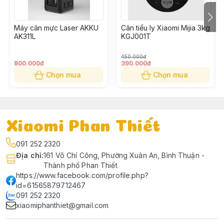
JIMI HOME PORTABLE SCALE
CONVENIENT FOR EVERY WEIGHING IN LIFE
Máy cân mực Laser AKKU
Cân tiểu ly Xiaomi Mijia 3kg
Scale Hook Hidden Storage
AK311L
KGJ001T
Type-C Charging, Long Battery Life
With Lighting Function
450.000đ
800.000đ
390.000đ
Weighing Range: 0.01-30kg
Chọn mua
Chọn mua
Xiaomi Phan Thiết
091 252 2320
Địa chỉ
:
161 Võ Chí Công, Phường Xuân An, Bình Thuận -
Thành phố Phan Thiết
https://www.facebook.com/profile.php?
id=61565879712467
091 252 2320
xiaomiphanthiet@gmail.com