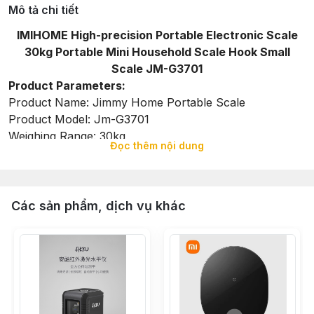
Mô tả chi tiết
IMIHOME High-precision Portable Electronic Scale
30kg Portable Mini Household Scale Hook Small
Scale JM-G3701
Product Parameters:
Product Name: Jimmy Home Portable Scale
Product Model: Jm-G3701
Weighing Range: 30kg
Đọc thêm nội dung
Graduation: 10g
Product Material:Abs
Product Weight: 83g
Battery Capacity: 37v300mah
Các sản phẩm, dịch vụ khác
Charging Specifications: 5v1a
Product Size:140x32x26.5mm
Automatic Shutdown: 60s