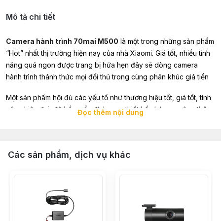
Mô tả chi tiết
Camera hành trình 70mai M500
là một trong những sản phẩm
“Hot” nhất thị trường hiện nay của nhà Xiaomi. Giá tốt, nhiều tính
năng quá ngon được trang bị hứa hẹn đây sẽ dòng camera
hành trình thánh thức mọi đối thủ trong cùng phân khúc giá tiền
Một sản phẩm hội đủ các yếu tố như thương hiệu tốt, giá tốt, tính
năng hiện đại, độ bền – ổn định cao, thiết kế nhỏ gọn cộng thêm
Đọc thêm nội dung
việc lắp đặt cực đơn giản. Phần mềm dễ sử dụng, kết nối nhanh
với điện thoại. 70mai M500 thực sự đáng để bạn xuống tiền rinh
về cho xế yêu ngay tại thời điểm hiện tại.
Các sản phẩm, dịch vụ khác
Thiết kế gọn, dễ dàng lắp đặt