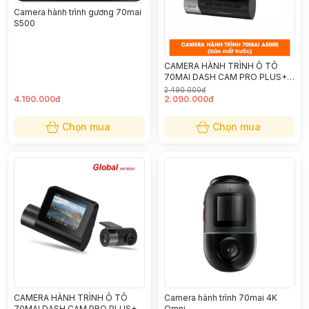
Camera hành trình gương 70mai
S500
CAMERA HÀNH TRÌNH Ô TÔ
70MAI DASH CAM PRO PLUS+
A500S (CHỈ CAMERA TRƯỚC)
2.490.000đ
4.190.000đ
2.090.000đ
Chọn mua
Chọn mua
CAMERA HÀNH TRÌNH Ô TÔ
Camera hành trình 70mai 4K
70MAI DASH CAM PRO PLUS+
Omni