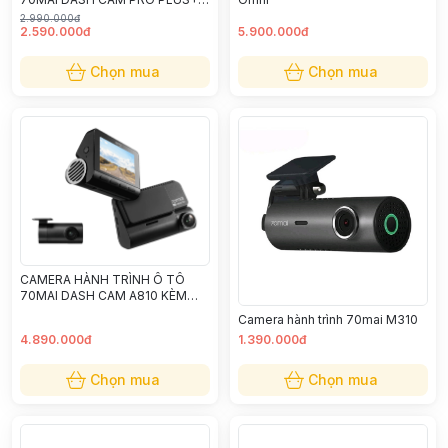
A500S KÈM CAMERA SAU
2.990.000đ
2.590.000đ
5.900.000đ
Chọn mua
Chọn mua
CAMERA HÀNH TRÌNH Ô TÔ
70MAI DASH CAM A810 KÈM
CAMERA SAU RC12
Camera hành trình 70mai M310
4.890.000đ
1.390.000đ
Chọn mua
Chọn mua