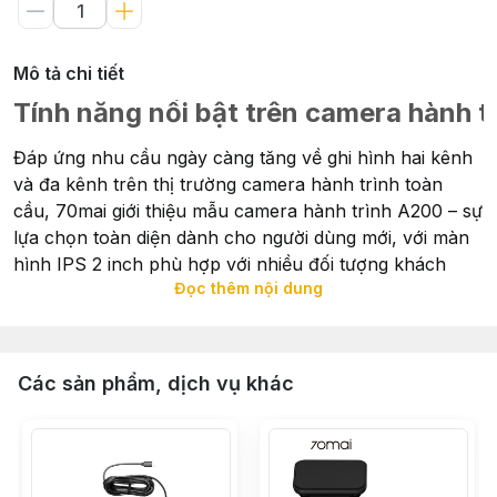
Mô tả chi tiết
Tính năng nổi bật trên camera hành 
Đáp ứng nhu cầu ngày càng tăng về ghi hình hai kênh
và đa kênh trên thị trường camera hành trình toàn
cầu, 70mai giới thiệu mẫu camera hành trình A200 – sự
lựa chọn toàn diện dành cho người dùng mới, với màn
hình IPS 2 inch phù hợp với nhiều đối tượng khách
Đọc thêm nội dung
hàng.
Các sản phẩm, dịch vụ khác
Trong khi các camera hành trình giá rẻ của 70mai đã
đạt được thành công đáng kể và thu hút được một
cộng đồng người dùng mạnh mẽ, 70mai còn tiến xa
hơn bằng việc thêm chức năng ghi hình phía sau mang
đến khả năng ghi hình kép. Thông qua việc tích hợp