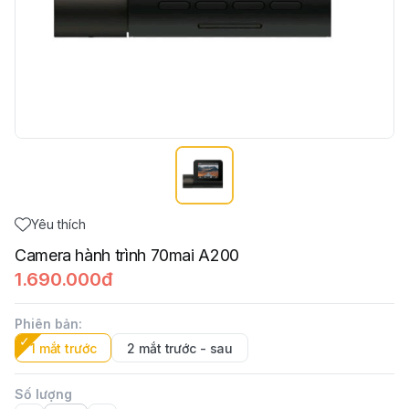
Yêu thích
Camera hành trình 70mai A200
1.690.000đ
Phiên bản
:
1 mắt trước
2 mắt trước - sau
Số lượng