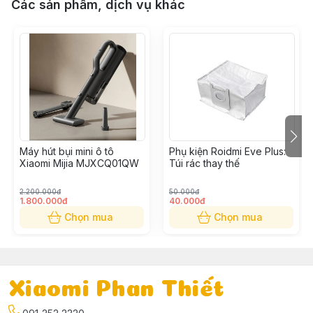
Các sản phẩm, dịch vụ khác
Máy hút bụi mini ô tô
Phụ kiện Roidmi Eve Plus:
Xiaomi Mijia MJXCQ01QW
Túi rác thay thế
2.200.000đ
50.000đ
1.800.000đ
40.000đ
Chọn mua
Chọn mua
Xiaomi Phan Thiết