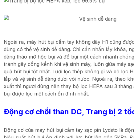
Ngoài ra, máy hút bụi cầm tay không dây H1 cũng được t
dùng có thể vệ sinh dễ dàng. Chỉ cần nhấn lẩy khóa, ngư
dàng tháo mở hộc bụi và đổ bụi một cách nhanh chóng.
tránh gây cồng kềnh khi vệ sinh máy, luôn giữa máy sạc
quả hút bụi tốt nhất. Lưới lọc thép không gỉ và bộ lọc H
lắp và vệ sinh dễ dàng dưới vòi nước. Ngoài ra, theo kh
xuất thì người dùng nên thay bộ lọc HEPA sau 3 tháng 
bụi được lọc một cách ổn định nhất.
Động cơ chổi than DC, Trang bị 2 tốc
Động cơ của máy hút bụi cầm tay sạc pin Lydsto là động
hiệu suất hút bụi ổn định với lực hút lên đến 5KPa. Đ