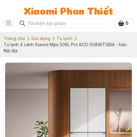
Xiaomi Phan Thiết
0
Trang chủ
Gia dụng
Tủ lạnh
Tủ lạnh 4 cánh Xiaomi Mijia 508L Pro BCD-508WTGBIA - bản
Nội địa