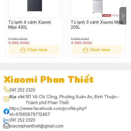
Tủ lạnh 4 cánh Xiaomi
Tủ lạnh 3 cánh Xiaomi Mijia
Mijia 430L
205L
14.990.000đ
11.990.000đ
9.890.000đ
4.990.000đ
Chọn mua
Chọn mua
Xiaomi Phan Thiết
091 252 2320
Địa chỉ
:
161 Võ Chí Công, Phường Xuân An, Bình Thuận -
Thành phố Phan Thiết
https://www.facebook.com/profile.php?
id=61565879712467
091 252 2320
xiaomiphanthiet@gmail.com