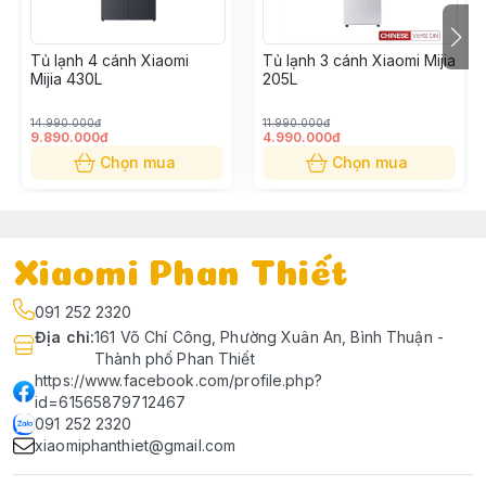
Tủ lạnh 4 cánh Xiaomi
Tủ lạnh 3 cánh Xiaomi Mijia
Mijia 430L
205L
14.990.000đ
11.990.000đ
9.890.000đ
4.990.000đ
Chọn mua
Chọn mua
Xiaomi Phan Thiết
091 252 2320
Địa chỉ
:
161 Võ Chí Công, Phường Xuân An, Bình Thuận -
Thành phố Phan Thiết
https://www.facebook.com/profile.php?
id=61565879712467
091 252 2320
xiaomiphanthiet@gmail.com