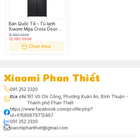
Bản Quốc Tế - Tủ lạnh
Xiaomi Mijia Cross Door
510L 4 cánh
15.990.000đ
12.190.000đ
MRC51HMPAVN
Chọn mua
Xiaomi Phan Thiết
091 252 2320
Địa chỉ
:
161 Võ Chí Công, Phường Xuân An, Bình Thuận -
Thành phố Phan Thiết
https://www.facebook.com/profile.php?
id=61565879712467
091 252 2320
xiaomiphanthiet@gmail.com