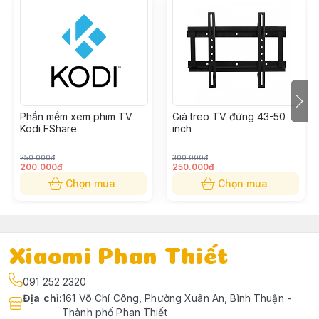
Phần mềm xem phim TV
Giá treo TV đứng 43-50
Kodi FShare
inch
250.000đ
300.000đ
200.000đ
250.000đ
Chọn mua
Chọn mua
Xiaomi Phan Thiết
091 252 2320
Địa chỉ
:
161 Võ Chí Công, Phường Xuân An, Bình Thuận -
Thành phố Phan Thiết