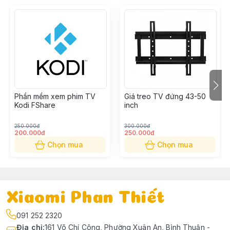
Phần mềm xem phim TV
Giá treo TV đứng 43-50
Kodi FShare
inch
250.000đ
300.000đ
200.000đ
250.000đ
Chọn mua
Chọn mua
Xiaomi Phan Thiết
091 252 2320
Địa chỉ
:
161 Võ Chí Công, Phường Xuân An, Bình Thuận -