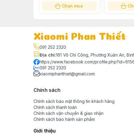
Chọn mua
Ch
Xiaomi Phan Thiết
091 252 2320
Địa chỉ
:
161 Võ Chí Công, Phường Xuân An, Bìn
https://www.facebook.com/profile.php?id=61
091 252 2320
xiaomiphanthiet@gmail.com
Ưu điểm nổi bật
Chính sách
AFSEA
Chính sách bảo mật thông tin khách hàng
Chính sách thanh toán
Thiết kế tinh tế, tố
Chính sách vận chuyển & giao nhận
Chính sách bảo hành sản phẩm
Xiaomi Google TV A 43 inch
gây ấn tượng ngay
Giới thiệu