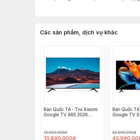
lựa chọn không thể bỏ qua. Đây là chiếc tivi đượ
âm thanh sống động và giao diện Google TV tiện l
Các sản phẩm, dịch vụ khác
Bản Quốc Tế - Tivi Xiaomi
Bản Quốc Tế 
Google TV A65 2026
Google TV S
L65MB-ASEA
2026 L98M
13.990.000đ
52.990.000đ
10.890.000đ
43.990.00