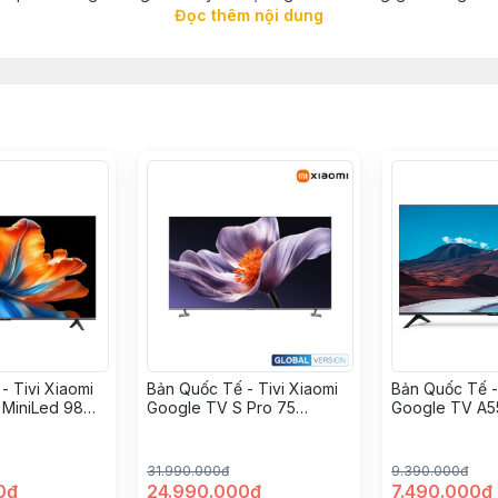
Đọc thêm nội dung
c thiết kế phục vụ nhu cầu xem truyền hình, giải trí gia đình, học t
ợi, thiết bị này hứa hẹn tạo nên những khoảnh khắc giải trí trọn vẹn
- Tivi Xiaomi
Bản Quốc Tế - Tivi Xiaomi
Bản Quốc Tế -
 MiniLed 98
Google TV S Pro 75
Google TV A5
C-STWN
MiniLed L75MB-SSEA
ASEA
31.990.000đ
9.390.000đ
0đ
24.990.000đ
7.490.000đ