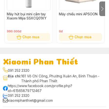
Máy hút bụi mini cầm tay
Máy chiếu mini APSOON
Xiaomi Mijia SSXCQ01XY
990.000đ
0đ
Chọn mua
Chọn mua
Xiaomi Phan Thiết
091 252 2320
Địa chỉ
:
161 Võ Chí Công, Phường Xuân An, Bình Thuận -
Thành phố Phan Thiết
https://www.facebook.com/profile.php?
Ưu điểm nổi bật của máy lọc không
id=61565879712467
khí cho xe hơi Smartmi
091 252 2320
CZKQJHQ01ZM.
xiaomiphanthiet@gmail.com