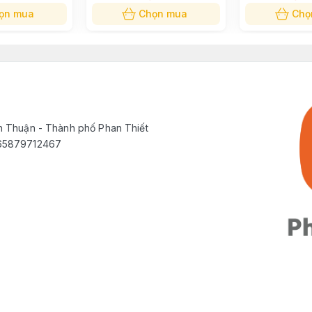
ọn mua
Chọn mua
Chọ
 đơn giản, người dùng có thể dễ dàng lắp đặt và tháo rời một cách
bẩn và cho độ bền cao. Hơn nữa kích thước đèn chỉ
φ23 x 448mm
c
e chắn tầm nhìn trên màn hình.
h Thuận - Thành phố Phan Thiết
565879712467