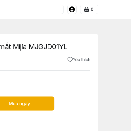
0
 mắt Mijia MJGJD01YL
Yêu thích
Mua ngay