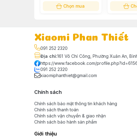
Chọn mua
Ch
Thiết kế đơn giản, dễ lắp đặt
Đèn màn hình máy tính Mijia
sở hữu thiết kế
kim loại với màu đen hiện đại, tránh bám bụi 
Xiaomi Phan Thiết
máy tính tiết kiệm không gian mà không làm ch
091 252 2320
Địa chỉ
:
161 Võ Chí Công, Phường Xuân An, Bìn
https://www.facebook.com/profile.php?id=61
091 252 2320
xiaomiphanthiet@gmail.com
Chính sách
Chính sách bảo mật thông tin khách hàng
Chính sách thanh toán
Chính sách vận chuyển & giao nhận
Chính sách bảo hành sản phẩm
Giới thiệu