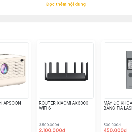
 chiếu sáng linh hoạt, tránh chói theo nhu cầu sử dụng. Chính vì
Đọc thêm nội dung
ặt bảo vệ mắt, nâng cao hiệu quả công việc hợp lý nhất.
ini APSOON
ROUTER XIAOMI AX6000
MÁY ĐO KHO
WIFI 6
BẰNG TIA LAS
P
3.500.000đ
500.000đ
2.100.000đ
450.000đ