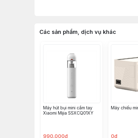
hay màn hình phẳng của mình và điều chỉnh góc
máy tính vào ban đêm thì đây là lựa chọn lắp đ
Các sản phẩm, dịch vụ khác
Máy hút bụi mini cầm tay
Máy chiếu m
Xiaomi Mijia SSXCQ01XY
990.000đ
0đ