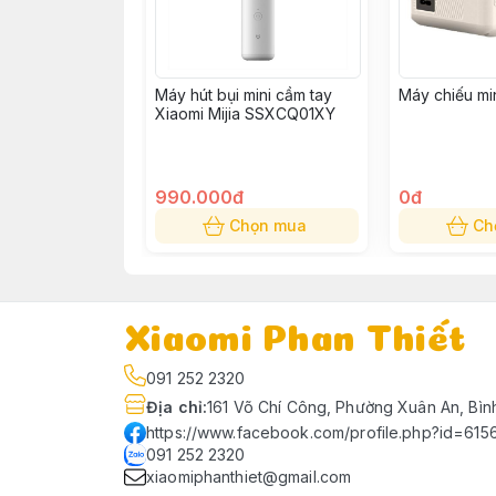
Máy hút bụi mini cầm tay
Máy chiếu m
Xiaomi Mijia SSXCQ01XY
990.000đ
0đ
Chọn mua
Ch
Xiaomi Phan Thiết
091 252 2320
Địa chỉ
:
161 Võ Chí Công, Phường Xuân An, Bìn
https://www.facebook.com/profile.php?id=61
091 252 2320
xiaomiphanthiet@gmail.com