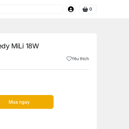
0
edy MiLi 18W
Yêu thích
Mua ngay