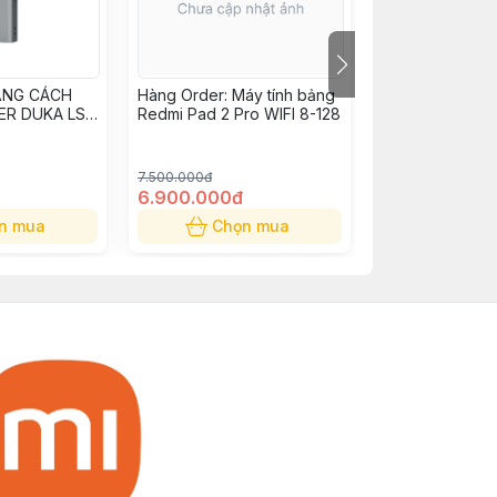
ẢNG CÁCH
Hàng Order: Máy tính bảng
Máy chiếu Xiao
ER DUKA LS-
Redmi Pad 2 Pro WIFI 8-128
Projector L1 Pr
7.500.000đ
8.990.000đ
6.900.000đ
6.690.000đ
n mua
Chọn mua
Chọn