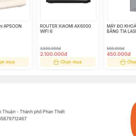
ini APSOON
ROUTER XIAOMI AX6000
MÁY ĐO KHO
WIFI 6
BẰNG TIA LAS
P
3.500.000đ
500.000đ
2.100.000đ
450.000đ
ọn mua
Chọn mua
Chọ
h Thuận - Thành phố Phan Thiết
565879712467