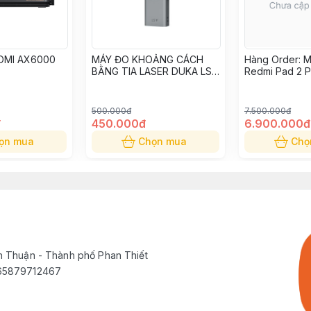
OMI AX6000
MÁY ĐO KHOẢNG CÁCH
Hàng Order: M
BẰNG TIA LASER DUKA LS-
Redmi Pad 2 P
P
500.000đ
7.500.000đ
đ
450.000đ
6.900.000đ
ọn mua
Chọn mua
Chọ
h Thuận - Thành phố Phan Thiết
565879712467