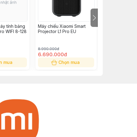
áy tính bảng
Máy chiếu Xiaomi Smart
Máy chiếu Xiao
ro WIFI 8-128
Projector L1 Pro EU
Projector L1 EU
8.990.000đ
5.990.000đ
6.690.000đ
4.390.000đ
n mua
Chọn mua
Chọn