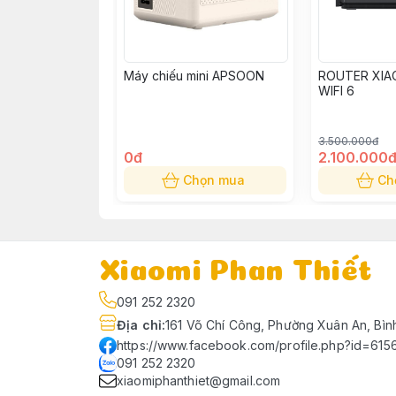
Máy chiếu mini APSOON
ROUTER XIA
WIFI 6
3.500.000đ
0đ
2.100.000
Chọn mua
Ch
Xiaomi Phan Thiết
091 252 2320
Địa chỉ
:
161 Võ Chí Công, Phường Xuân An, Bìn
https://www.facebook.com/profile.php?id=61
091 252 2320
xiaomiphanthiet@gmail.com