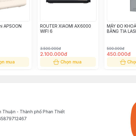
ini APSOON
ROUTER XIAOMI AX6000
MÁY ĐO KHO
WIFI 6
BẰNG TIA LAS
P
3.500.000đ
500.000đ
2.100.000đ
450.000đ
ọn mua
Chọn mua
Chọ
h Thuận - Thành phố Phan Thiết
565879712467