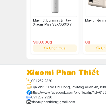
Máy hút bụi mini cầm tay
Máy chiếu m
Xiaomi Mijia SSXCQ01XY
990.000đ
0đ
Chọn mua
Ch
Xiaomi Phan Thiết
091 252 2320
Địa chỉ
:
161 Võ Chí Công, Phường Xuân An, Bìn
https://www.facebook.com/profile.php?id=61
091 252 2320
xiaomiphanthiet@gmail.com