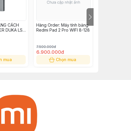
ẢNG CÁCH
Hàng Order: Máy tính bảng
Máy chiếu Xiao
ER DUKA LS-
Redmi Pad 2 Pro WIFI 8-128
Projector L1 Pr
7.500.000đ
8.990.000đ
6.900.000đ
6.690.000đ
n mua
Chọn mua
Chọn