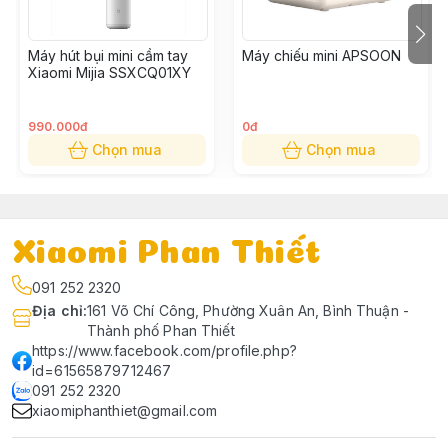
Máy hút bụi mini cầm tay
Máy chiếu mini APSOON
Xiaomi Mijia SSXCQ01XY
990.000đ
0đ
Chọn mua
Chọn mua
Xiaomi Phan Thiết
091 252 2320
Địa chỉ
:
161 Võ Chí Công, Phường Xuân An, Bình Thuận -
Thành phố Phan Thiết
https://www.facebook.com/profile.php?
id=61565879712467
091 252 2320
xiaomiphanthiet@gmail.com