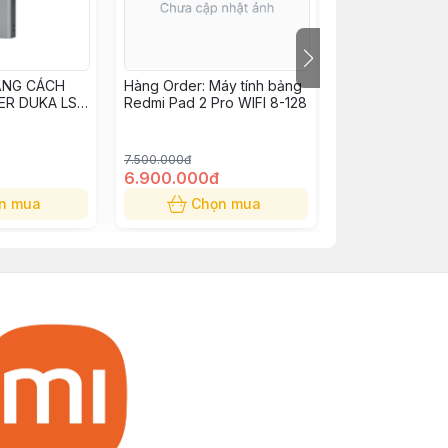
ẢNG CÁCH
Hàng Order: Máy tính bảng
Máy chiếu Xiao
ER DUKA LS-
Redmi Pad 2 Pro WIFI 8-128
Projector L1 Pr
7.500.000đ
8.990.000đ
6.900.000đ
6.690.000đ
n mua
Chọn mua
Chọn