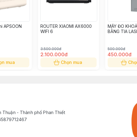
ini APSOON
ROUTER XIAOMI AX6000
MÁY ĐO KHO
WIFI 6
BẰNG TIA LAS
P
3.500.000đ
500.000đ
2.100.000đ
450.000đ
ọn mua
Chọn mua
Chọ
h Thuận - Thành phố Phan Thiết
565879712467