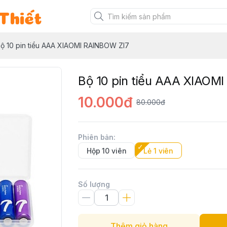
Thiết
ộ 10 pin tiểu AAA XIAOMI RAINBOW ZI7
Bộ 10 pin tiểu AAA XIAOM
10.000đ
80.000đ
Phiên bản
:
Hộp 10 viên
Lẻ 1 viên
Số lượng
Thêm giỏ hàng