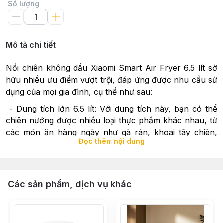
Số lượng
Mô tả chi tiết
Nồi chiên không dầu Xiaomi Smart Air Fryer 6.5 lít sở
hữu nhiều ưu điểm vượt trội, đáp ứng được nhu cầu sử
dụng của mọi gia đình, cụ thể như sau:
- Dung tích lớn 6.5 lít: Với dung tích này, bạn có thể
chiên nướng được nhiều loại thực phẩm khác nhau, từ
các món ăn hàng ngày như gà rán, khoai tây chiên,
Đọc thêm nội dung
đến các món nướng như thịt, cá, rau củ.
- Công suất mạnh mẽ 1800W: Với công suất lớn, giúp
bạn chiên nướng thực phẩm nhanh chóng, tiết kiệm
Các sản phẩm, dịch vụ khác
thời gian.
- 12 chế độ cài đặt sẵn: Nhiều chế độ nấu khác nhau
giúp bạn có thể tự do chế biến các món ăn phù hợp