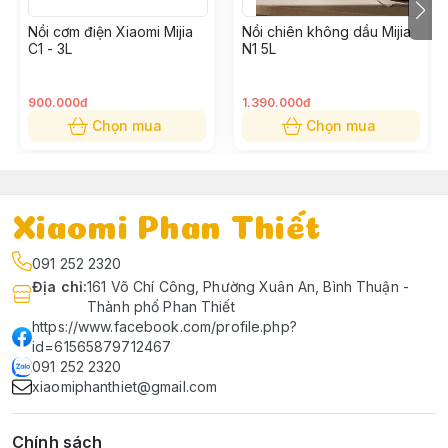
Nồi cơm điện Xiaomi Mijia
Nồi chiên không dầu Mijia
C1 - 3L
N1 5L
900.000đ
1.390.000đ
Chọn mua
Chọn mua
Xiaomi Phan Thiết
091 252 2320
Địa chỉ
:
161 Võ Chí Công, Phường Xuân An, Bình Thuận -
Thành phố Phan Thiết
https://www.facebook.com/profile.php?
id=61565879712467
091 252 2320
xiaomiphanthiet@gmail.com
Chính sách