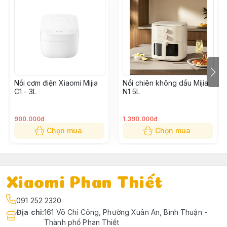
Nồi cơm điện Xiaomi Mijia
Nồi chiên không dầu Mijia
C1 - 3L
N1 5L
900.000đ
1.390.000đ
Chọn mua
Chọn mua
Xiaomi Phan Thiết
091 252 2320
Địa chỉ
:
161 Võ Chí Công, Phường Xuân An, Bình Thuận -
Thành phố Phan Thiết