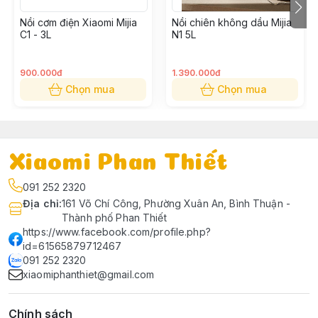
Nồi cơm điện Xiaomi Mijia
Nồi chiên không dầu Mijia
C1 - 3L
N1 5L
900.000đ
1.390.000đ
Chọn mua
Chọn mua
Xiaomi Phan Thiết
091 252 2320
Địa chỉ
:
161 Võ Chí Công, Phường Xuân An, Bình Thuận -
Thành phố Phan Thiết
https://www.facebook.com/profile.php?
id=61565879712467
091 252 2320
xiaomiphanthiet@gmail.com
Chính sách