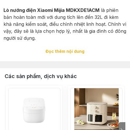
Lò nướng điện Xiaomi Mijia MDKXDE1ACM
là phiên
bản hoàn toàn mới với dung tích lên đến 32L đi kèm
khả năng kiểm soát, điều chỉnh nhiệt linh hoạt. Chính vì
vậy, đây sẽ là lựa chọn hợp lý, nhất là gia đình có đông
người sử dụng.
Đọc thêm nội dung
ƯU ĐIỂM NỔI BẬT CỦA LÒ NƯỚNG ĐI
MDKXDE1ACM:
Các sản phẩm, dịch vụ khác
– 9 chức năng nướng khác nhau, từ nướng bánh,
nướng thịt, nướng hàu, nướng cá, nướng đủ thứ bạn
thích.
– Lò nướng thiết kế cho khả năng đối lưu không khí,
cho nhiệt toả đều 360°C quanh nồi
– Lò được trang bị motor quay, khi nướng cá, gà, thịt,
trục sẽ quay cho khả năng chín đều và làm giòn vỏ.