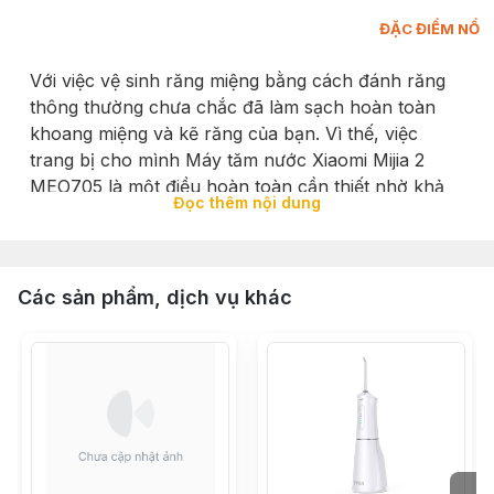
ĐẶC ĐIỂM NỔI 
Với việc vệ sinh răng miệng bằng cách đánh răng
thông thường chưa chắc đã làm sạch hoàn toàn
khoang miệng và kẽ răng của bạn. Vì thế, việc
trang bị cho mình Máy tăm nước Xiaomi Mijia 2
MEO705 là một điều hoàn toàn cần thiết nhờ khả
Đọc thêm nội dung
năng làm sạch mảng bám tới 99,6% và mang tới
cảm giác dễ chịu mỗi khi sử dụng hơn 80,64% so
với các sản phẩm khác cùng loại.
Các sản phẩm, dịch vụ khác
Các ưu điểm của Máy tăm nước Xia
Sử dụng công nghệ tạo bong bóng Micron
Làm sạch răng mạnh mẽ, bảo vệ nướu thoải mái.
Bình chứa nước dung tích lớn 200mL có thể
tháo lắp nhanh chóng.
Tỷ lệ loại bỏ mảng bám lên tới 99,6%.