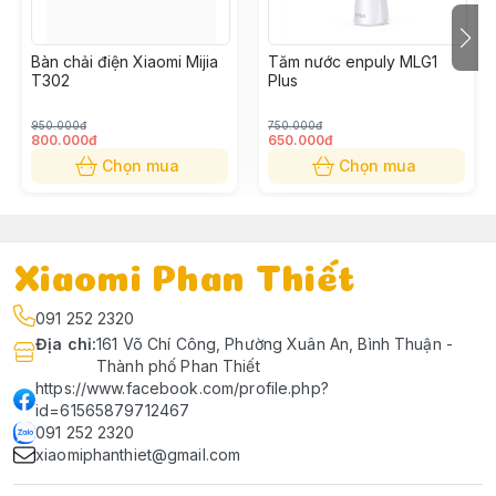
Bàn chải điện Xiaomi Mijia
Tăm nước enpuly MLG1
T302
Plus
950.000đ
750.000đ
800.000đ
650.000đ
Chọn mua
Chọn mua
Xiaomi Phan Thiết
091 252 2320
Địa chỉ
:
161 Võ Chí Công, Phường Xuân An, Bình Thuận -
Thành phố Phan Thiết
https://www.facebook.com/profile.php?
id=61565879712467
091 252 2320
xiaomiphanthiet@gmail.com