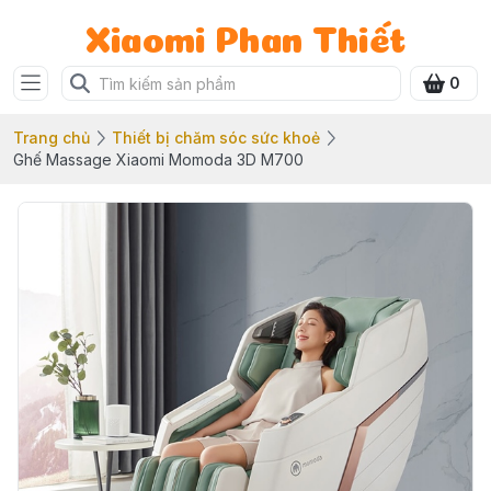
Xiaomi Phan Thiết
0
Trang chủ
Thiết bị chăm sóc sức khoẻ
Ghế Massage Xiaomi Momoda 3D M700