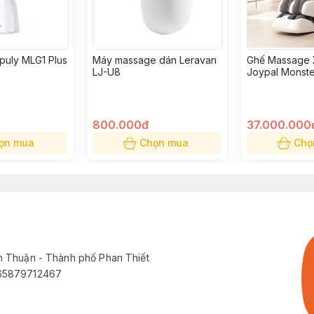
puly MLG1 Plus
Máy massage dán Leravan
Ghế Massage 
LJ-U8
Joypal Monst
800.000đ
37.000.000
ọn mua
Chọn mua
Chọ
h Thuận - Thành phố Phan Thiết
565879712467