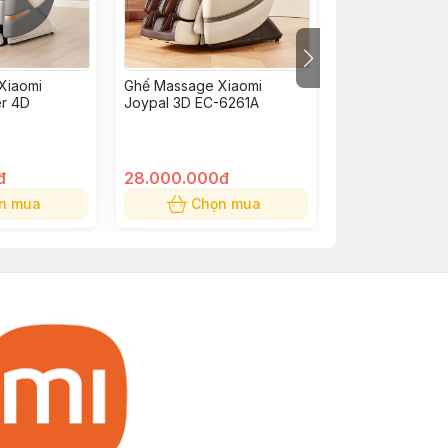
Xiaomi
Ghế Massage Xiaomi
Tăm nước Xiaomi
er 4D
Joypal 3D EC-6261A
MEO705
đ
28.000.000đ
850.000đ
n mua
Chọn mua
Chọn