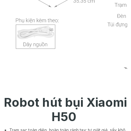
Robot hút bụi Xiaomi
H50
Trạm sạc toàn diện, hoàn toàn rảnh tay: tự giặt giẻ, sấy khô