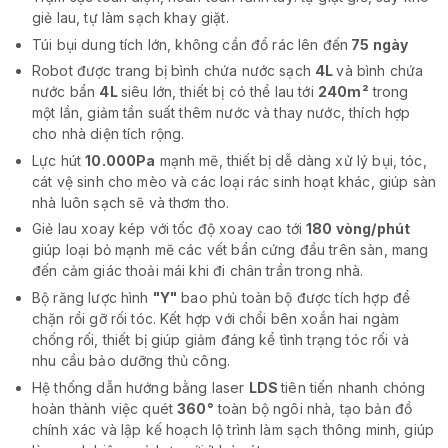
giẻ lau, tự làm sạch khay giặt.
Túi bụi dung tích lớn, không cần đổ rác lên đến
75 ngày
Robot được trang bị bình chứa nước sạch
4L
và bình chứa
nước bẩn
4L
siêu lớn, thiết bị có thể lau tới
240m²
trong
một lần, giảm tần suất thêm nước và thay nước, thích hợp
cho nhà diện tích rộng.
Lực hút
10.000Pa
mạnh mẽ, thiết bị dễ dàng xử lý bụi, tóc,
cát vệ sinh cho mèo và các loại rác sinh hoạt khác, giúp sàn
nhà luôn sạch sẽ và thơm tho.
Giẻ lau xoay kép với tốc độ xoay cao tới
180 vòng/phút
giúp loại bỏ mạnh mẽ các vết bẩn cứng đầu trên sàn, mang
đến cảm giác thoải mái khi đi chân trần trong nhà.
Bộ răng lược hình
"Y"
bao phủ toàn bộ được tích hợp để
chặn rồi gỡ rối tóc. Kết hợp với chổi bên xoắn hai ngàm
chống rối, thiết bị giúp giảm đáng kể tình trạng tóc rối và
nhu cầu bảo dưỡng thủ công.
Hệ thống dẫn hướng bằng laser
LDS
tiên tiến nhanh chóng
hoàn thành việc quét
360°
toàn bộ ngôi nhà, tạo bản đồ
chính xác và lập kế hoạch lộ trình làm sạch thông minh, giúp