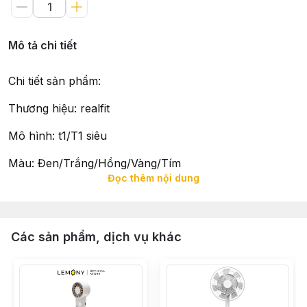
Mô tả chi tiết
Chi tiết sản phẩm:
Thương hiệu: realfit
Mô hình: t1/T1 siêu
Màu: Đen/Trắng/Hồng/Vàng/Tím
Đọc thêm nội dung
Trọng lượng: 310g (có bao bì)
Dung lượng pin: 4000mAh
Các sản phẩm, dịch vụ khác
Tuổi thọ pin: 3-15 giờ
Bánh răng: 199 bánh răng
Phương pháp sạc: Loại-C