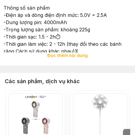
Thông số sản phẩm
-Điện áp và dòng điện định mức: 5.0V = 2.5A
-Dung lượng pin: 4000mAh
-Trọng lượng sản phẩm: khoảng 225g
-Thời gian sạc: 1.5 - 2h⏱️
-Thời gian làm việc: 2 - 12h (thay đổi theo các bánh
răng Cách sử dụng khác nhau)⏳
Đọc thêm nội dung
-Kích thước sản phẩm: 580 × 620 × 160mm
Phụ kiện đóng gói
-1 quạt Turbo di động
-1 cáp sạc USB-A đến USB-C
Các sản phẩm, dịch vụ khác
-1 dây buộc ️
-1 hướng dẫn sử dụng
Quạt Turbo di động: thiết yếu mùa hè của bạn
1. động cơ Turbo, luồng không khí mạnh
Được trang bị động cơ không chổi than Turbo 16000
vòng phút hiệu quả, Quạt cầm tay cao cấp, yên tĩnh
này tạo ra tiếng ồn dưới 25DB. Nhưng nó có thể tạo ra