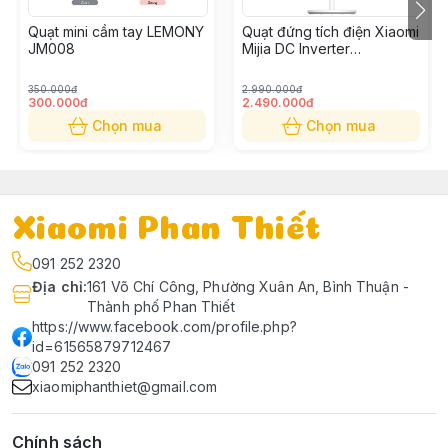
luồng không khí mạnh lên đến 9 mét giây, đạt khoảng
Quạt mini cầm tay LEMONY
Quạt đứng tích điện Xiaomi
cách 5 mét, làm mát bạn nhanh hơn gấp 3 lần trong
JM008
Mijia DC Inverter
mùa hè nóng bức. Không khí mà nó giải phóng được
BPLDS05DM
lọc, nén, mát như điều hòa không khí.
350.000đ
2.990.000đ
300.000đ
2.490.000đ
2. Điều chỉnh tốc độ vô cấp 100 cấp
Chọn mua
Chọn mua
Nhận tốc độ gió tùy biến 100. Hai nút để dễ dàng thay
đổi tốc độ. Nhấn một lần + hoặc - để điều chỉnh 20
cấp độ.
Xiaomi Phan Thiết
091 252 2320
Địa chỉ
:
161 Võ Chí Công, Phường Xuân An, Bình Thuận -
Thành phố Phan Thiết
https://www.facebook.com/profile.php?
id=61565879712467
091 252 2320
xiaomiphanthiet@gmail.com
Chính sách