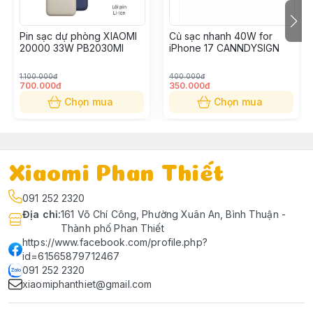
Nguồn ra:
USB: 5V - 3A, 9V - 2.23A, 10V
- 2.25A, 12V - 1.67A (Max
Pin sạc dự phòng XIAOMI
Củ sạc nhanh 40W for
20000 33W PB2030MI
iPhone 17 CANNDYSIGN
22.5W)
Type C/ Cáp Type C: 5V - 3A,
1.100.000đ
400.000đ
9V - 3A, 11V - 3A, 12V - 2.5A,
700.000đ
350.000đ
15V - 2A, 20V - 1.5A (Max
Chọn mua
Chọn mua
33W)
Nguồn vào:
Type C/ Cáp Type C: 5V - 3A,
9V - 3A, 12V - 2.5A (Max
Xiaomi Phan Thiết
30W)
091 252 2320
Kích thước:
Dày 3.05 cm - Rộng 7.05 cm -
Địa chỉ
:
161 Võ Chí Công, Phường Xuân An, Bình Thuận -
Thành phố Phan Thiết
Dài 12.7 cm
https://www.facebook.com/profile.php?
id=61565879712467
Khối lượng:
260 g
091 252 2320
xiaomiphanthiet@gmail.com
Thương hiệu
Trung Quốc
của: