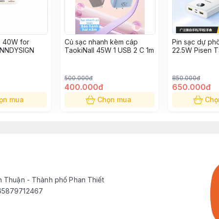
h 40W for
Củ sạc nhanh kèm cáp
Pin sạc dự p
ANNDYSIGN
TaokiNall 45W 1 USB 2 C 1m
22.5W Pisen 
500.000đ
850.000đ
400.000đ
650.000đ
ọn mua
Chọn mua
Chọ
h Thuận - Thành phố Phan Thiết
565879712467