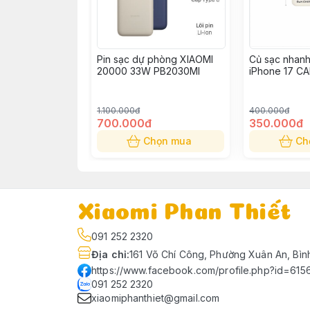
Pin sạc dự phòng XIAOMI
Củ sạc nhan
20000 33W PB2030MI
iPhone 17 C
1.100.000đ
400.000đ
700.000đ
350.000đ
Chọn mua
Ch
Xiaomi Phan Thiết
091 252 2320
Địa chỉ
:
161 Võ Chí Công, Phường Xuân An, Bìn
https://www.facebook.com/profile.php?id=61
091 252 2320
xiaomiphanthiet@gmail.com