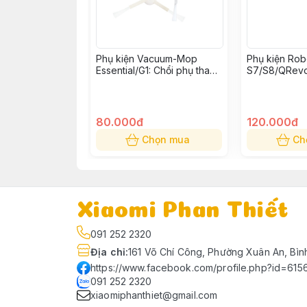
Phụ kiện Vacuum-Mop
Phụ kiện Ro
Essential/G1: Chổi phụ thay
S7/S8/QRevo
thế (Bộ 2 cái)
cuốn thay thế
80.000đ
120.000đ
Chọn mua
Ch
Xiaomi Phan Thiết
091 252 2320
Địa chỉ
:
161 Võ Chí Công, Phường Xuân An, Bìn
https://www.facebook.com/profile.php?id=61
091 252 2320
xiaomiphanthiet@gmail.com