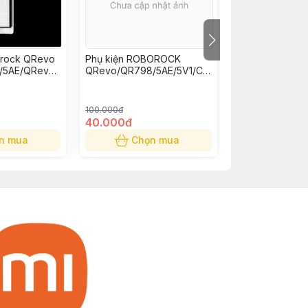
orock QRevo
Phụ kiện ROBOROCK
Túi rác Ecovas
/5AE/QRevo
QRevo/QR798/5AE/5V1/C
hay thế
Pro/EdgeT/Flow: Túi rác
thay thế
100.000đ
40.000đ
0đ
n mua
Chọn mua
Chọn