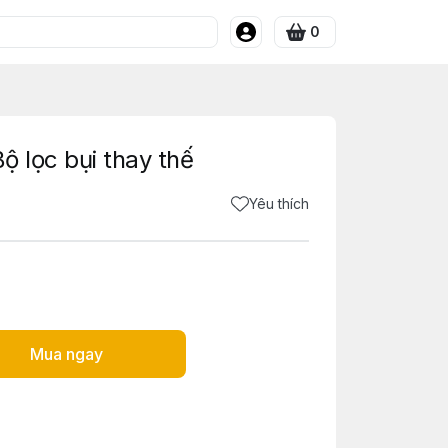
0
ộ lọc bụi thay thế
Yêu thích
Mua ngay