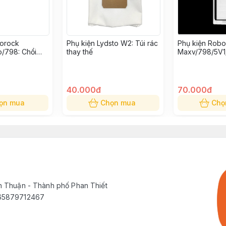
borock
Phụ kiện Lydsto W2: Túi rác
Phụ kiện Rob
/798: Chổi
thay thế
Maxv/798/5V1
S: Bộ lọc bụi t
40.000đ
70.000đ
ọn mua
Chọn mua
Chọ
h Thuận - Thành phố Phan Thiết
565879712467