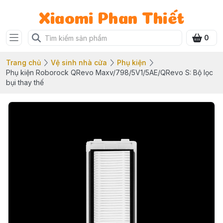
Xiaomi Phan Thiết
0
Trang chủ
Vệ sinh nhà cửa
Phụ kiện
Phụ kiện Roborock QRevo Maxv/798/5V1/5AE/QRevo S: Bộ lọc
bụi thay thế