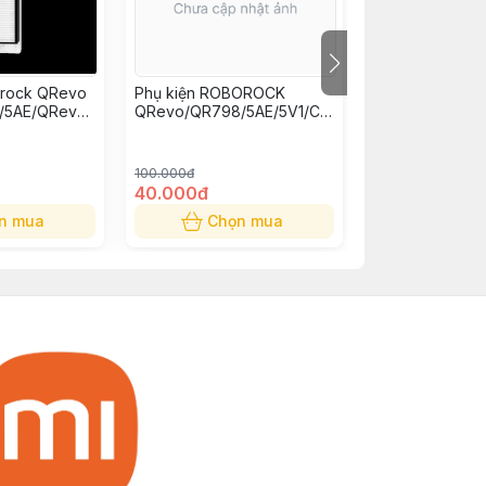
orock QRevo
Phụ kiện ROBOROCK
Túi rác Ecovas
/5AE/QRevo
QRevo/QR798/5AE/5V1/C
hay thế
Pro/EdgeT/Flow: Túi rác
thay thế
100.000đ
40.000đ
0đ
n mua
Chọn mua
Chọn