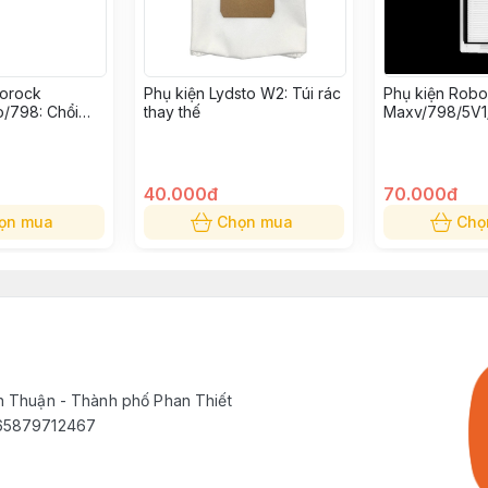
borock
Phụ kiện Lydsto W2: Túi rác
Phụ kiện Rob
/798: Chổi
thay thế
Maxv/798/5V1
S: Bộ lọc bụi t
40.000đ
70.000đ
ọn mua
Chọn mua
Chọ
h Thuận - Thành phố Phan Thiết
565879712467