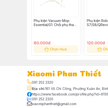
Phụ kiện Vacuum-Mop
Phụ kiện Ro
Essential/G1: Chổi phụ thay
S7/S8/QRevo
thế (Bộ 2 cái)
cuốn thay thế
80.000đ
120.000đ
Chọn mua
Ch
Xiaomi Phan Thiết
091 252 2320
Địa chỉ
:
161 Võ Chí Công, Phường Xuân An, Bìn
https://www.facebook.com/profile.php?id=61
091 252 2320
xiaomiphanthiet@gmail.com