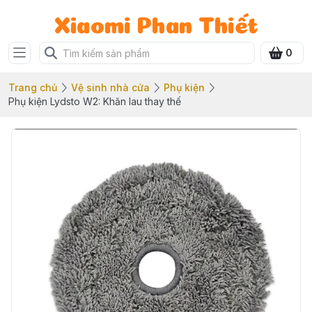
Xiaomi Phan Thiết
0
Trang chủ
Vệ sinh nhà cửa
Phụ kiện
Phụ kiện Lydsto W2: Khăn lau thay thế