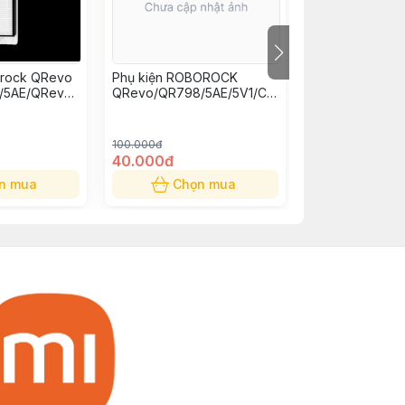
orock QRevo
Phụ kiện ROBOROCK
Nước lau sàn c
/5AE/QRevo
QRevo/QR798/5AE/5V1/C
Robot Dreame 
hay thế
Pro/EdgeT/Flow: Túi rác
thay thế
100.000đ
40.000đ
350.000đ
n mua
Chọn mua
Chọn