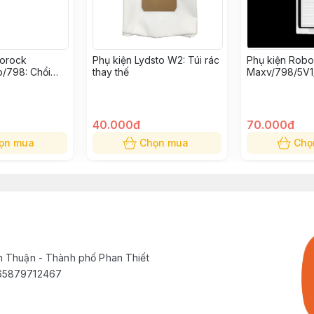
borock
Phụ kiện Lydsto W2: Túi rác
Phụ kiện Rob
/798: Chổi
thay thế
Maxv/798/5V1
S: Bộ lọc bụi t
40.000đ
70.000đ
ọn mua
Chọn mua
Chọ
h Thuận - Thành phố Phan Thiết
565879712467