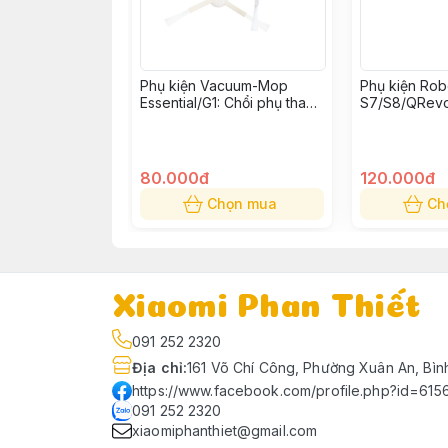
Phụ kiện Vacuum-Mop
Phụ kiện Ro
Essential/G1: Chổi phụ thay
S7/S8/QRevo
thế (Bộ 2 cái)
cuốn thay thế
80.000đ
120.000đ
Chọn mua
Ch
Xiaomi Phan Thiết
091 252 2320
Địa chỉ
:
161 Võ Chí Công, Phường Xuân An, Bìn
https://www.facebook.com/profile.php?id=61
091 252 2320
xiaomiphanthiet@gmail.com