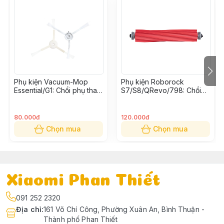
Phụ kiện Vacuum-Mop
Phụ kiện Roborock
Essential/G1: Chổi phụ thay
S7/S8/QRevo/798: Chổi
thế (Bộ 2 cái)
cuốn thay thế
80.000đ
120.000đ
Chọn mua
Chọn mua
Xiaomi Phan Thiết
091 252 2320
Địa chỉ
:
161 Võ Chí Công, Phường Xuân An, Bình Thuận -
Thành phố Phan Thiết