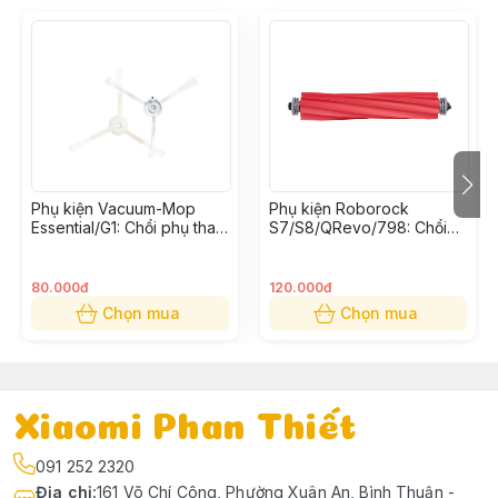
Phụ kiện Vacuum-Mop
Phụ kiện Roborock
Essential/G1: Chổi phụ thay
S7/S8/QRevo/798: Chổi
thế (Bộ 2 cái)
cuốn thay thế
80.000đ
120.000đ
Chọn mua
Chọn mua
Xiaomi Phan Thiết
091 252 2320
Địa chỉ
:
161 Võ Chí Công, Phường Xuân An, Bình Thuận -