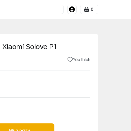
0
i Xiaomi Solove P1
Yêu thích
Mua ngay