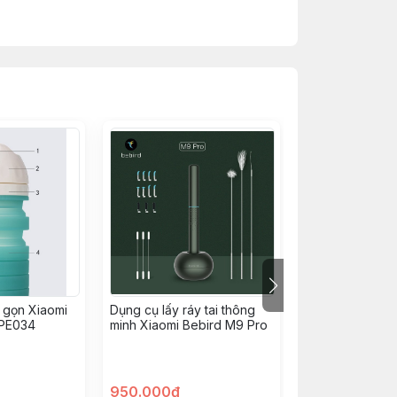
 gọn Xiaomi
Dụng cụ lấy ráy tai thông
Máy rửa mặt Xi
PE034
minh Xiaomi Bebird M9 Pro
Jordan&Judy N
Xanh
950.000đ
170.000đ