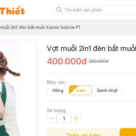
Thiết
 muỗi 2in1 đèn bắt muỗi Xiaomi Solove P1
Vợt muỗi 2in1 đèn bắt muỗ
400.000đ
500.000đ
Màu sắc
:
Hồng
Cam
Xanh nhạt
Số lượng
Thêm giỏ hàng