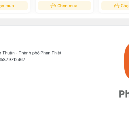
ọn mua
Chọn mua
Chọ
h Thuận - Thành phố Phan Thiết
565879712467