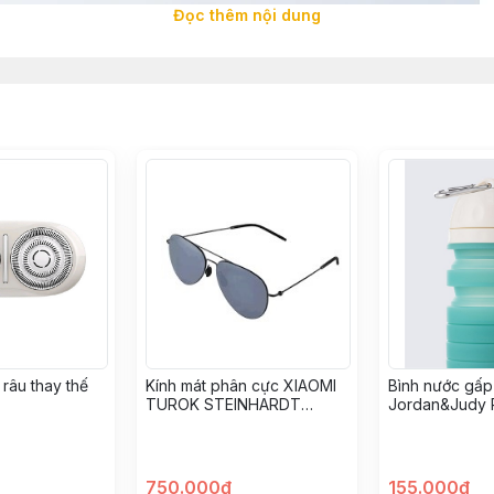
Đọc thêm nội dung
râu thay thế
Kính mát phân cực XIAOMI
Bình nước gấp
TUROK STEINHARDT
Jordan&Judy 
TSS101-2
750.000đ
155.000đ