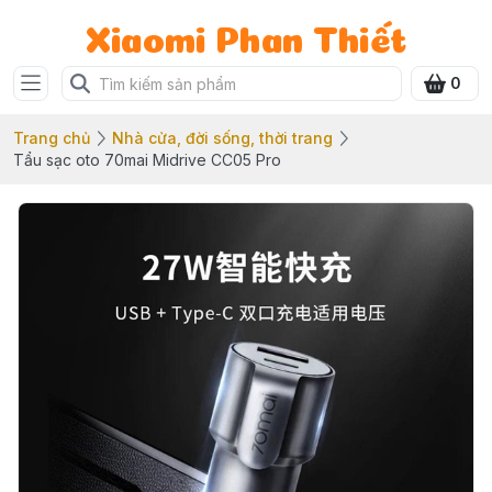
Xiaomi Phan Thiết
0
Trang chủ
Nhà cửa, đời sống, thời trang
Tẩu sạc oto 70mai Midrive CC05 Pro