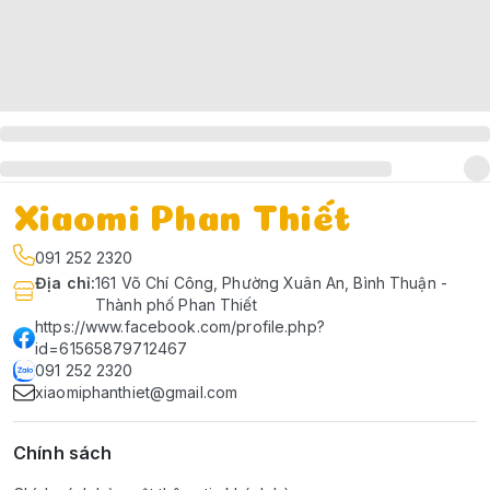
Xiaomi Phan Thiết
091 252 2320
Địa chỉ
:
161 Võ Chí Công, Phường Xuân An, Bình Thuận -
Thành phố Phan Thiết
https://www.facebook.com/profile.php?
id=61565879712467
091 252 2320
xiaomiphanthiet@gmail.com
Chính sách