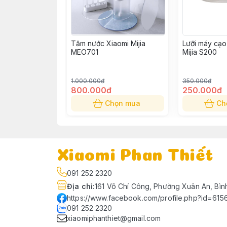
Tăm nước Xiaomi Mijia
Lưỡi máy cạo 
MEO701
Mijia S200
1.000.000đ
350.000đ
800.000đ
250.000đ
Chọn mua
Ch
Xiaomi Phan Thiết
091 252 2320
Địa chỉ
:
161 Võ Chí Công, Phường Xuân An, Bìn
https://www.facebook.com/profile.php?id=61
091 252 2320
xiaomiphanthiet@gmail.com