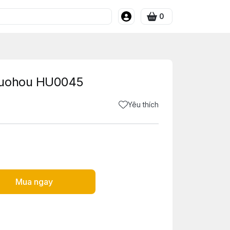
0
Huohou HU0045
Yêu thích
Mua ngay