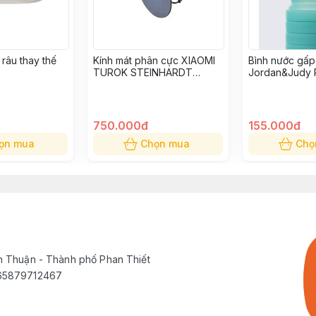
râu thay thế
Kính mát phân cực XIAOMI
Bình nước gấp
TUROK STEINHARDT
Jordan&Judy 
TSS101-2
750.000đ
155.000đ
ọn mua
Chọn mua
Chọ
h Thuận - Thành phố Phan Thiết
565879712467