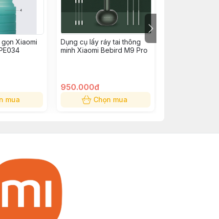
 gọn Xiaomi
Dụng cụ lấy ráy tai thông
Máy rửa mặt Xi
PE034
minh Xiaomi Bebird M9 Pro
Jordan&Judy N
Xanh
950.000đ
170.000đ
n mua
Chọn mua
Chọn