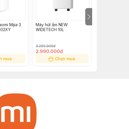
omi Mijia 3
Máy hút ẩm NEW
Máy hút ẩm NE
Q02XY
WIDETECH 10L
WIDETECH 12L
3.290.000đ
3.890.000đ
2.990.000đ
3.290.000đ
n mua
Chọn mua
Chọn