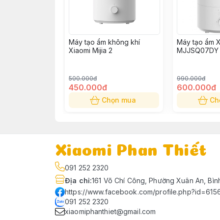
Máy tạo ẩm không khí
Máy tạo ẩm Xi
Xiaomi Mijia 2
MJJSQ07DY
500.000đ
990.000đ
450.000đ
600.000đ
Chọn mua
Ch
Xiaomi Phan Thiết
091 252 2320
Địa chỉ
:
161 Võ Chí Công, Phường Xuân An, Bìn
https://www.facebook.com/profile.php?id=61
091 252 2320
xiaomiphanthiet@gmail.com