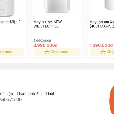
aomi Mijia 3
Máy hút ẩm NEW
Máy tạo ẩm Xia
WIDETECH 18L
(400) CJSJS
5.990.000đ
3.990.000đ
1.690.000đ
ọn mua
Chọn mua
Chọ
h Thuận - Thành phố Phan Thiết
565879712467