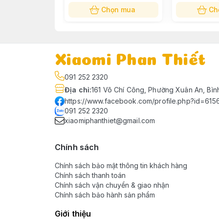
Chọn mua
Ch
MÁY LỌC KHÔNG KHÍ XIAOMI SMART P
Máy lọc không khí Mi 4 Compact có CADR 
Xiaomi Phan Thiết
một cách dễ dàng. Máy lọc không khí nà
091 252 2320
Màng lọc của máy lọc Mi 4 Compact kết hợ
Địa chỉ
:
161 Võ Chí Công, Phường Xuân An, Bìn
bỏ 99.97% các hạt trong không khí nhỏ đế
https://www.facebook.com/profile.php?id=61
nhựa nhỏ nhất.
091 252 2320
xiaomiphanthiet@gmail.com
Chính sách
Chính sách bảo mật thông tin khách hàng
Chính sách thanh toán
Chính sách vận chuyển & giao nhận
Chính sách bảo hành sản phẩm
Giới thiệu