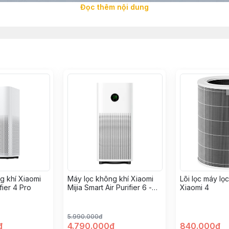
Đọc thêm nội dung
g khí Xiaomi
Máy lọc không khí Xiaomi
Lõi lọc máy lọ
fier 4 Pro
Mijia Smart Air Purifier 6 -
Xiaomi 4
bản Quốc Tế
5.990.000đ
đ
4.790.000đ
840.000đ