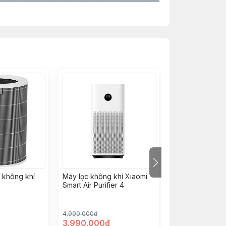
c không khí
Máy lọc không khí Xiaomi
Máy lọc không 
Smart Air Purifier 4
Smart Air Purifie
4.990.000đ
3.990.000đ
3.990.000đ
2.590.000đ