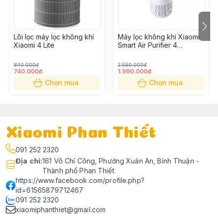
Hệ thống cảm biến 5 in 1 đo PM
Công nghệ
nhiệt độ, độ ẩm
Lõi lọc máy lọc không khí
Máy lọc không khí Xiaomi
Lọc composite 5 lớp
Xiaomi 4 Lite
Smart Air Purifier 4
Compact
Chế độ hoạt động
Tự động, hoạt động êm (chế đ
840.000đ
2.590.000đ
740.000đ
1.990.000đ
Tỷ lệ loại bỏ vi-rút H1N1 đạt 9
Chọn mua
Chọn mua
Màn hình màu (LCD) hiển thị c
khí
Tiện ích
Nhiệt độ, độ ẩm
Cảnh báo thay bộ lọc
Xiaomi Phan Thiết
Điều khiển qua ứng dụng Mi H
091 252 2320
Hoạt động êm
Địa chỉ
:
161 Võ Chí Công, Phường Xuân An, Bình Thuận -
Thành phố Phan Thiết
Hãng sản xuất
Xiaomi
https://www.facebook.com/profile.php?
id=61565879712467
Hệ thống 5 cảm biến
091 252 2320
xiaomiphanthiet@gmail.com