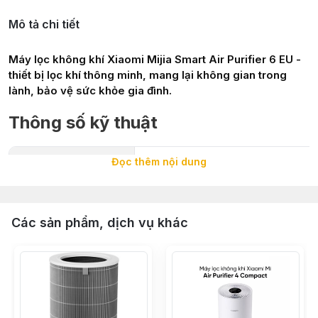
Mô tả chi tiết
Máy lọc không khí Xiaomi Mijia Smart Air Purifier 6 EU -
thiết bị lọc khí thông minh, mang lại không gian trong
lành, bảo vệ sức khỏe gia đình.
Thông số kỹ thuật
Diện tích sử dụng
29 - 50 m²
Đọc thêm nội dung
Hiệu quả lọc bụi
PM1.0, PM0.1, PM0.3
Lưu lượng gió
443 m³/h
Các sản phẩm, dịch vụ khác
Lọc sơ cấp
HEPA loại cao
Màng lọc
Than hoạt tính
Tia UV khử khuẩn
Ion âm