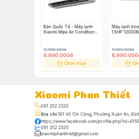
Bản Quốc Tế - Máy lạnh
Máy lạnh Inve
Xiaomi Mijia Air Conditioner
1.5HP 12000B
Pro Eco Inverter 1.5HP
Siêu tiết kiệm
địa
12.990.000đ
11.990.000đ
8.990.000đ
8.990.000
Chọn mua
Ch
Xiaomi Phan Thiết
091 252 2320
Địa chỉ
:
161 Võ Chí Công, Phường Xuân An, Bìn
https://www.facebook.com/profile.php?id=61
091 252 2320
xiaomiphanthiet@gmail.com