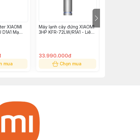
rter XIAOMI
Máy lạnh cây đứng XIAOMI
Máy lạnh cây đ
 D1A1 Mạ
3HP KFR-72LW/R1A1 - Liên
3HP KFR-72LW/N
kiệm điện -
hệ đặt hàng
hệ đặt hàng
ng
đ
33.990.000đ
26.990.000
n mua
Chọn mua
Chọn